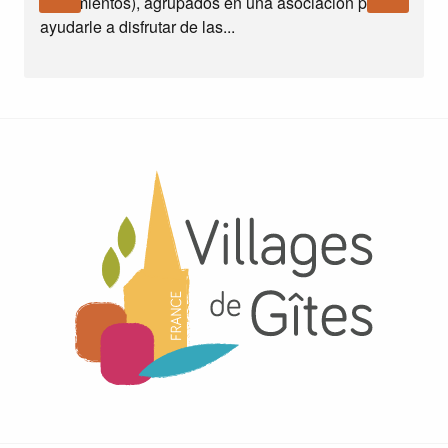
b
alojamientos), agrupados en una asociación para
v
ayudarle a disfrutar de las...
a