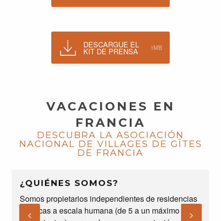
DESCARGUE EL
1MB
KIT DE PRENSA
VACACIONES EN
FRANCIA
DESCUBRA LA ASOCIACIÓN
NACIONAL DE VILLAGES DE GÎTES
DE FRANCIA
¿QUIÉNES SOMOS?
Somos propietarios independientes de residencias
L
turísticas a escala humana (de 5 a un máximo de 40