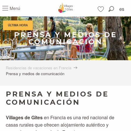
Aller
Menú
es
au
Buscar
contenu
Voir les favoris
principal
ÚLTIMA HORA
PRENSA Y MEDIOS DE
COMUNICACIÓN
Residencias de vacaciones en Francia
Prensa y medios de comunicación
PRENSA Y MEDIOS DE
COMUNICACIÓN
Villages de Gîtes
en Francia es una red nacional de
casas rurales que ofrecen alojamiento auténtico y