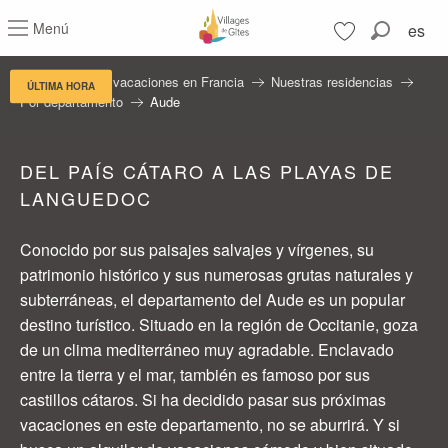
Aller
Menú
es
au
Buscar
contenu
Voir les favoris
principal
Residencias de vacaciones en Francia
Nuestras residencias
ÚLTIMA HORA
Por departamento
Aude
DEL PAÍS CÁTARO A LAS PLAYAS DE
LANGUEDOC
Conocido por sus paisajes salvajes y vírgenes, su
patrimonio histórico y sus numerosas grutas naturales y
subterráneas, el departamento del Aude es un popular
destino turístico. Situado en la región de Occitanie, goza
de un clima mediterráneo muy agradable. Enclavado
entre la tierra y el mar, también es famoso por sus
castillos cátaros. Si ha decidido pasar sus próximas
vacaciones en este departamento, no se aburrirá. Y si