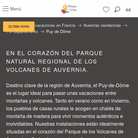
Aller
Menú
es
au
Buscar
contenu
Voir les favoris
principal
Residencias de vacaciones en Francia
Nuestras residencias
ÚLTIMA HORA
Por departamento
Puy de Dôme
EN EL CORAZÓN DEL PARQUE
NATURAL REGIONAL DE LOS
VOLCANES DE AUVERNIA.
Destino clave de la región de Auvernia, el Puy-de-Dôme
es el lugar ideal para pasar unas vacaciones entre
montañas y volcanes. Tanto en verano como en invierno,
los pueblos de casas rurales le acogen en chalés de
montaña de madera para vivir momentos auténticos e
inolvidables. Nuestras instalaciones están idealmente
situadas en el corazón del Parque de los Volcanes de