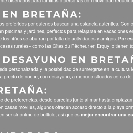
nte diseñados para familias o personas con movilidad reducida
 EN BRETAÑA:
os preferidos por quienes buscan una estancia auténtica. Co
 piscinas y jardines, perfectos para relajarse en vacaciones e
e los niños se aburran por falta de actividades y amigos.
Por es
 casas rurales» como las Gîtes du Pêcheur en Erquy lo tienen t
 DESAYUNO EN BRETAÑ
da personalizada y la posibilidad de sumergirse en la cultura 
 a precio de noche, con desayuno, a menudo situados cerca de 
RETAÑA:
po de preferencias, desde parcelas junto al mar hasta emplaz
n casas móviles, algunos ofrecen acceso directo a la playa prin
en ser sinónimo de bullicio, así que es
mejor encontrar una es