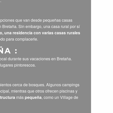
.
n opciones que van desde pequeñas casas
n Bretaña. Sin embargo, una casa rural por sí
o, una residencia con varias casas rurales
odo para complacerle.
A :
local durante sus vacaciones en Bretaña.
lugares pintorescos.
amientos cerca de bosques. Algunos campings
cipal, mientras que otros ofrecen piscinas y
tructura
más
pequeña
, como un Village de