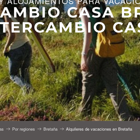
Y ALOJAMIENTOS PARA VACACI
CAMBIO CASA B
NTERCAMBIO CA
as
Por regiones
Bretaña
Alquileres de vacaciones en Bretaña