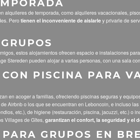
TEMPORADA
en alquileres de temporada, como alquileres vacacionales, pisos
des. Pero
tienen el inconveniente de aislarle
y privarle de ser
 GRUPOS
amigos, estos alojamientos ofrecen espacio e instalaciones 
age Stereden pueden alojar a varias personas, con una sala com
 CON PISCINA PARA V
zan en acoger a familias, ofreciendo piscinas seguras y equipo
es de Airbnb o los que se encuentran en Leboncoin, e incluso las
dios, etc.), de higiene (restauración, piscina, jacuzzi, etc.) o
os Villages de Gîtes,
garantizan el confort, la seguridad y el
 PARA GRUPOS EN BRE