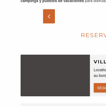
campings y pueblos de vacaciones
para disfruta
RESER
VIL
Locatio
au bord
SEGU