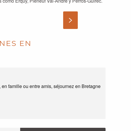
cos como Erquy, Pléneuf Val-André y Perros-Guirec.
NES EN
 en famille ou entre amis, séjournez en Bretagne