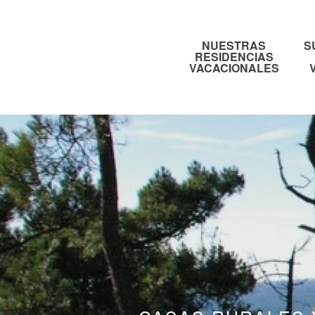
Aller
au
contenu
NUESTRAS
S
RESIDENCIAS
principal
VACACIONALES