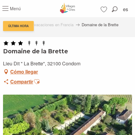
Aller
Menú
es
au
Buscar
contenu
Voir les favoris
principal
Residencias de vacaciones en Francia
Domaine de la Brette
ÚLTIMA HORA
Domaine de la Brette
Lieu Dit " La Brette", 32100 Condom
Cómo llegar
Ajouter aux favoris
Compartir