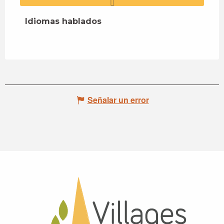
Idiomas hablados
Idiomas hablados
Señalar un error