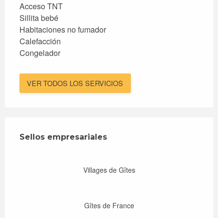
Acceso TNT
Sillita bebé
Habitaciones no fumador
Calefacción
Congelador
VER TODOS LOS SERVICIOS
Oferta de prestaciones
Sellos empresariales
Sellos empresariales
Villages de Gîtes
Gîtes de France