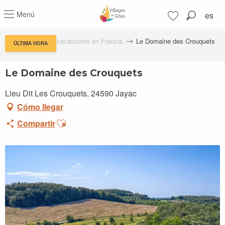
Aller
Menú
es
au
Buscar
contenu
Voir les favoris
principal
Residencias de vacaciones en Francia
Le Domaine des Crouquets
ÚLTIMA HORA
Le Domaine des Crouquets
Lieu Dit Les Crouquets, 24590 Jayac
Cómo llegar
Ajouter aux favoris
Compartir