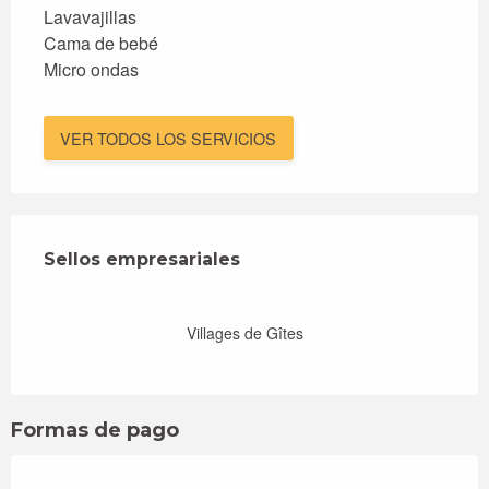
Lavavajillas
Cama de bebé
Micro ondas
VER TODOS LOS SERVICIOS
Oferta de prestaciones
Sellos empresariales
Sellos empresariales
Villages de Gîtes
Formas de pago