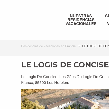
Aller
au
contenu
NUESTRAS
S
RESIDENCIAS
principal
VACACIONALES
Residencias de vacaciones en Francia
LE LOGIS DE CONC
LE LOGIS DE CONCISE, 
Le Logis De Concise, Les Gîtes Du Logis De Conci
France, 85500 Les Herbiers