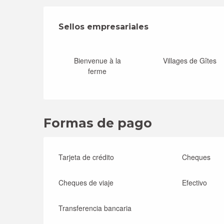
Oferta de prestac
Sellos empresariales
Sellos empresariales
Bienvenue à la
Villages de Gîtes
ferme
Formas de pago
Tarjeta de crédito
Cheques
Cheques de viaje
Efectivo
Transferencia bancaria