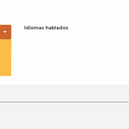
Idiomas hablados
Idiomas hablados