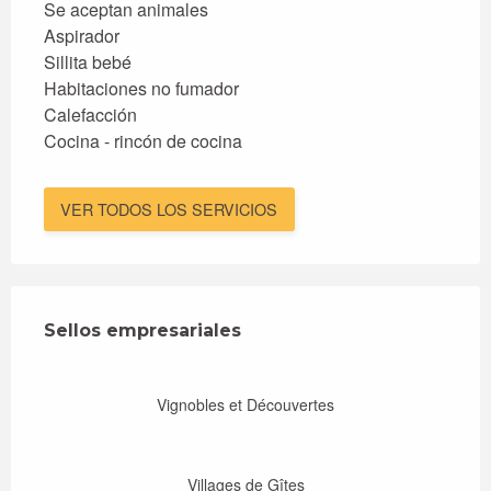
Se aceptan animales
Aspirador
Sillita bebé
Habitaciones no fumador
Calefacción
Cocina - rincón de cocina
VER TODOS LOS SERVICIOS
Oferta de prestaciones
Sellos empresariales
Sellos empresariales
Vignobles et Découvertes
Villages de Gîtes