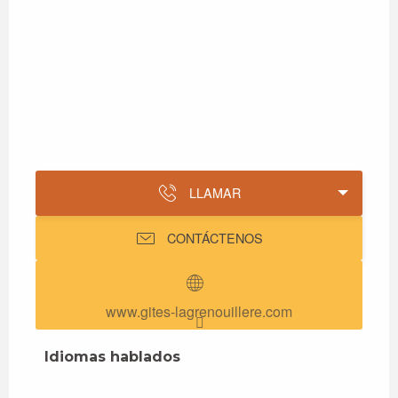
LLAMAR
CONTÁCTENOS
www.gites-lagrenouillere.com
Idiomas hablados
Idiomas hablados