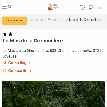
Aller
Menú
es
au
Buscar
contenu
Voir les favoris
principal
Residencias de vacaciones en Francia
Le Mas de la Grenouillère
ÚLTIMA HORA
Le Mas de la Grenouillère
Le Mas De La Grenouillère, 583 Chemin De Jamelle, 07260
Joyeuse
Cómo llegar
Ajouter aux favoris
Compartir