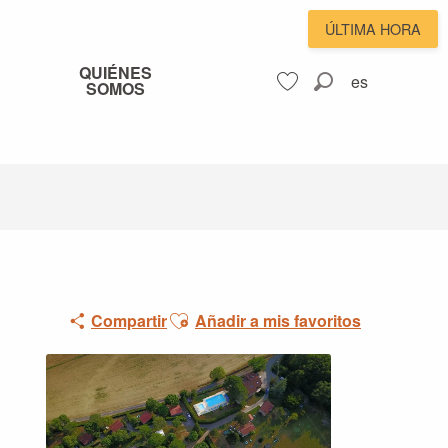
ÚLTIMA HORA
QUIÉNES
es
SOMOS
Buscar
Voir les favoris
Ajouter aux favoris
Compartir
Añadir a mis favoritos