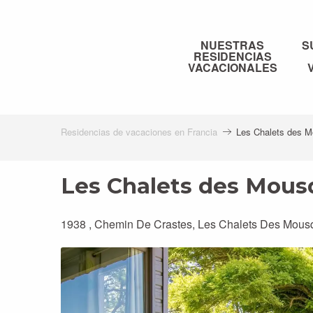
Aller
au
contenu
NUESTRAS
S
RESIDENCIAS
principal
VACACIONALES
Residencias de vacaciones en Francia
Les Chalets des M
Les Chalets des Mous
1938 , Chemin De Crastes, Les Chalets Des Mousq