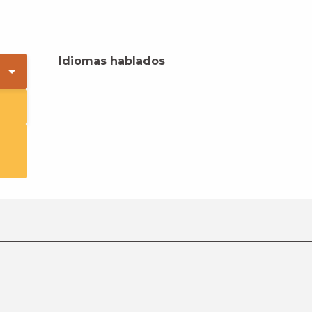
Idiomas hablados
Idiomas hablados