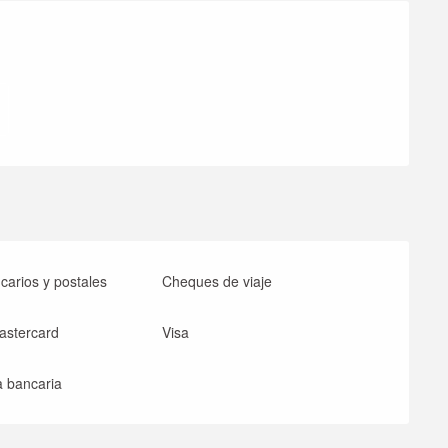
iones
arios y postales
Cheques de viaje
astercard
Visa
a bancaria