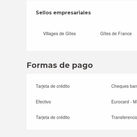
Oferta de prestac
Sellos empresariales
Sellos empresariales
Villages de Gîtes
Gîtes de France
Formas de pago
Tarjeta de crédito
Cheques banc
Efectivo
Eurocard - M
Tarjeta de crédito
Transferenci