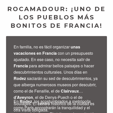
ROCAMADOUR: ¡UNO DE
LOS PUEBLOS MÁS
BONITOS DE FRANCIA!
En familia, no es fácil organizar
unas
vacaciones en Francia
con un presupuesto
ajustado. En ese caso, no necesita salir de
Francia
para admirar bellos paisajes o hacer
descubrimientos culturales. Unos días en
Rodez
saciarán su sed de descubrimientos, ya
que alberga numerosos museos por descubrir,
como el de Fenaille, el de
Clairvaux
d’Aveyron
, el de Denys-Puech o el de
En
Rodez
, los acostumbrados a metrópolis
Soulages. El
centro
histórico de la ciudad es
como París encontrarán la tranquilidad y el
otra visita obligada.