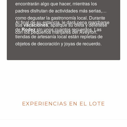
encontrarán algo que hacer, mientras los
padres disfrutan de actividades más serias,
como degustar la gastronomía local. Durante
Al final de su estancia, le dará pena marcharse
sus
vacaciones
, aparque su dieta y deléitese
de
Rodez
sin unos cuantos recuerdos. Las
con los pequeños manjares del Aveyron.
tiendas de artesanía local están repletas de
objetos de decoración y joyas de recuerdo.
EXPERIENCIAS EN EL LOTE