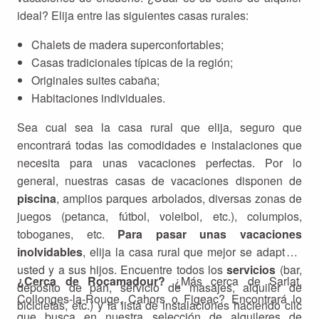
ideal? Elija entre las siguientes casas rurales:
Chalets de madera superconfortables;
Casas tradicionales típicas de la región;
Originales suites cabaña;
Habitaciones individuales.
Sea cual sea la casa rural que elija, seguro que
encontrará todas las comodidades e instalaciones que
necesita para unas vacaciones perfectas. Por lo
general, nuestras casas de vacaciones disponen de
piscina
, amplios parques arbolados, diversas zonas de
juegos (petanca, fútbol, voleibol, etc.), columpios,
toboganes, etc.
Para pasar unas vacaciones
inolvidables
, elija la casa rural que mejor se adapte a
usted y a sus hijos. Encuentre todos los
servicios
(bar,
¿Cerca de Rocamadour?
¿Más cerca de Sarlat,
depósito de pan, servicio de masajes, alquiler de
Collonges-la-Rouge, Cahors o Figeac? Encontrará lo
bicicletas, etc.) y la lista de instalaciones haciendo clic
que busca en nuestra selección de alquileres de