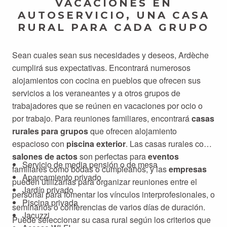
VACACIONES EN
AUTOSERVICIO, UNA CASA
RURAL PARA CADA GRUPO
Sean cuales sean sus necesidades y deseos, Ardèche
cumplirá sus expectativas. Encontrará numerosos
alojamientos con cocina en pueblos que ofrecen sus
servicios a los veraneantes y a otros grupos de
trabajadores que se reúnen en vacaciones por ocio o
por trabajo. Para reuniones familiares, encontrará
casas
rurales para grupos
que ofrecen alojamiento
espacioso con
piscina exterior
. Las casas rurales con
salones de actos
son perfectas para
eventos
Servicio de media pensión o de mesa
familiares como bodas o cumpleaños, y las
empresas
Aparcamiento privado
pueden utilizarlas para organizar reuniones entre el
Jardín privado
personal para fomentar los vínculos interprofesionales, o
Piscina privada
seminarios o conferencias de varios días de duración.
Jacuzzi
Puede seleccionar su casa rural según los criterios que