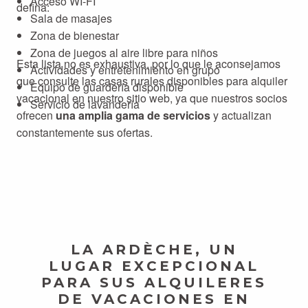
Acceso WI-FI
defina:
Sala de masajes
Zona de bienestar
Zona de juegos al aire libre para niños
Esta lista no es exhaustiva, por lo que le aconsejamos
Actividades y entretenimiento en grupo
que consulte las casas rurales disponibles para alquiler
Equipo de guardería disponible
vacacional en nuestro sitio web, ya que nuestros socios
Servicio de lavandería
ofrecen
una amplia gama de servicios
y actualizan
constantemente sus ofertas.
LA ARDÈCHE, UN
LUGAR EXCEPCIONAL
PARA SUS ALQUILERES
DE VACACIONES EN