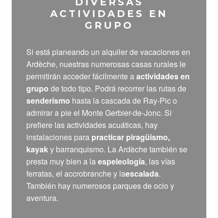
DIVERSAS
ACTIVIDADES EN
GRUPO
Si está planeando un alquiler de vacaciones en
Ardèche, nuestras numerosas casas rurales le
permitirán acceder fácilmente a
actividades en
grupo
de todo tipo. Podrá recorrer las rutas de
senderismo
hasta la cascada de Ray-Pic o
admirar a pie el Monte Gerbier-de-Jonc. Si
prefiere las actividades acuáticas, hay
instalaciones para
practicar piragüismo,
kayak
y barranquismo. La Ardèche también se
presta muy bien a la
espeleología
, las vías
ferratas, el accrobranche y la
escalada
.
También hay numerosos parques de ocio y
aventura.