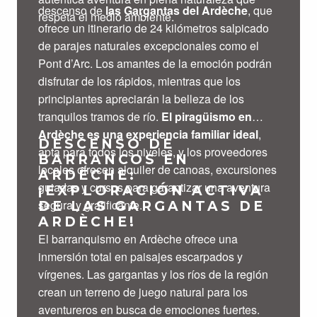
descenso de
las Gargantas del Ardèche
, que
respeta el medio ambiente.
ofrece un itinerario de 24 kilómetros salpicado
de parajes naturales excepcionales como el
Pont d’Arc. Los amantes de la emoción podrán
disfrutar de los rápidos, mientras que los
principiantes apreciarán la belleza de los
tranquilos tramos de río.
El piragüismo en
Ardèche es una experiencia familiar ideal
,
DESCENSO DE
apta para todos los niveles, y los proveedores
BARRANCOS EN
locales ofrecen alquiler de canoas, excursiones
ARDÈCHE:
guiadas y cursos para garantizar una aventura
¡EXPLORACIÓN ACTIVA
segura y gratificante.
DE LAS GARGANTAS DE
ARDÈCHE!
El barranquismo en Ardèche ofrece una
inmersión total en paisajes escarpados y
vírgenes. Las gargantas y los ríos de la región
crean un terreno de juego natural para los
aventureros en busca de emociones fuertes.