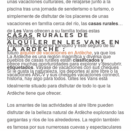
unas vacaciones culturales, de relajarse junto a la
piscina tras una jornada de senderismo o turismo, o
simplemente de disfrutar de los placeres de unas
vacaciones en familia cerca del río, las
casas rurales
de
Les
Vans ofrecen a su familia todas estas
CASAS RURALES DE
posibilidades.
ALQUILER EN LES VANS EN
Váyase de vacaciones tranquilo y esté seguro de su
LA ARDÈCHE :
futuro
alquiler de vacaciones en Ardèche
, ya que los
La Ardèche es una región magnífica y diversa que
pueblos de casas rurales están
clasificados y
ofrece muchas oportunidades para explorar y descubrir.
etiquetados
. Váyase de vacaciones con sus cheques
Si le gusta la naturaleza, los deportes al aire libre o la
vacaciones ANCV y sus cheques vacaciones connect.
historia, hay algo para todos. Gites les Vans está
idealmente situado para disfrutar de todo lo que la
Ardèche tiene que ofrecer.
Los amantes de las actividades al aire libre pueden
disfrutar de la belleza natural de Ardèche explorando las
gargantas y ríos de los alrededores. La región también
es famosa por sus numerosas cuevas y espectaculares