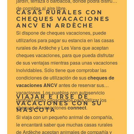
jardín, terraza o barbacoa, donde podrá disfrutar
de comidas al aire libre.
CASAS RURALES CON
CHEQUES VACACIONES
ANCV EN ARDÈCHE
Si dispone de cheques vacaciones, puede
utilizarlos para pagar su estancia en las casas
rurales de Ardèche y Les Vans que aceptan
cheques vacaciones, para que pueda disfrutar
de sus ventajas mientras pasa unas vacaciones
inolvidables. Sólo tiene que comprobar las
condiciones de utilización de sus
cheques de
vacaciones ANCV
antes de reservar sus
vacaciones. Los pueblos con autoservicio
VIAJAR E IRSE DE
también están capacitados para utilizar los
VACACIONES CON SU
cheques de vacaciones
connect
.
MASCOTA
Si viaja con un pequeño animal de compañía,
le encantará saber que muchas casas rurales
de Ardèche aceptan animales de compañía y