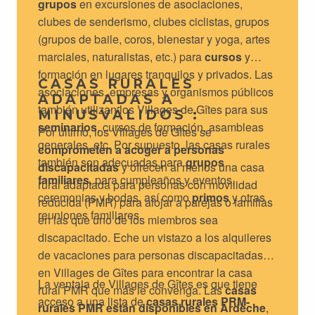
grupos
en excursiones de asociaciones,
clubes de senderismo, clubes ciclistas, grupos
(grupos de baile, coros, bienestar y yoga, artes
marciales, naturalistas, etc.) para
cursos
y
formación en lugares tranquilos y privados. Las
CASAS RURALES
asociaciones, empresas y organismos públicos
ADAPTADAS A
también utilizan los Villages de Gîtes para sus
MINUSVÁLIDOS :
seminarios
, cursos de formación, asambleas
Por último, los Villages de Gîtes se
generales, etc. Por supuesto, las casas rurales
comprometen a acoger a personas
también son adecuadas para
grupos
discapacitadas
y ofrecen al menos una casa
familiares
, para cumpleaños y eventos,
rural adaptada para personas con movilidad
ceremonias y bodas, así como
primos
y otras
reducida (PMR) para alojar a parejas o familias
reuniones familiares.
en las que uno de los miembros sea
discapacitado. Eche un vistazo a los alquileres
de vacaciones para personas discapacitadas
en Villages de Gîtes para encontrar la casa
La ventaja de Villages de Gîtes es que tiene
rural PMR que más le convenga. Las
casas
acceso a una lista de
casas rurales PRM-
rurales PMR están disponibles en Ardèche
,