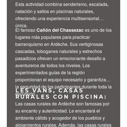
Esta actividad combina senderismo, escalada,
natación y saltos en piscinas naturales,
ofreciendo una experiencia multisensorial
única.
El famoso
Cañón del Chassezac
es uno de los
lugares más populares para practicar
barranquismo en Ardèche. Sus vertiginosas
cascadas, toboganes naturales y estrechos
pasadizos ofrecen un emocionante desafío a
aventureros de todos los niveles. Los
experimentados guías de la región
proporcionan el equipo necesario y garantizan
la seguridad de los participantes durante toda la
LES VANS, CASAS
excursión.
RURALES CON PISCINA:
Las casas rurales de Ardèche son famosas por
su encanto y autenticidad. Le encantará el
ambiente cálido y acogedor de los pueblos y
alojamientos rurales. Además, las casas rurales