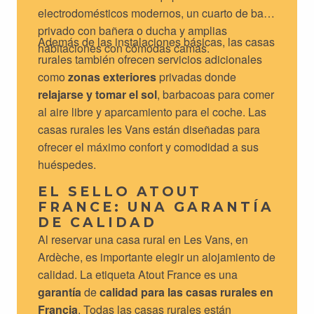
electrodomésticos modernos, un cuarto de baño
privado con bañera o ducha y amplias
Además de las instalaciones básicas, las casas
habitaciones con cómodas camas.
rurales también ofrecen servicios adicionales
como
zonas exteriores
privadas donde
relajarse y tomar el sol
, barbacoas para comer
al aire libre y aparcamiento para el coche. Las
casas rurales les Vans están diseñadas para
ofrecer el máximo confort y comodidad a sus
huéspedes.
EL SELLO ATOUT
FRANCE: UNA GARANTÍA
DE CALIDAD
Al reservar una casa rural en Les Vans, en
Ardèche, es importante elegir un alojamiento de
calidad. La etiqueta Atout France es una
garantía
de
calidad para las casas rurales en
Francia
. Todas las casas rurales están