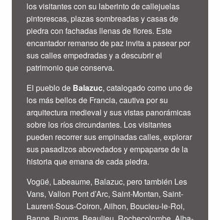
los visitantes con su laberinto de callejuelas
pintorescas, plazas sombreadas y casas de
piedra con fachadas llenas de flores. Este
encantador remanso de paz invita a pasear por
sus calles empedradas y a descubrir el
patrimonio que conserva.
El pueblo de
Balazuc
, catalogado como uno de
los más bellos de Francia, cautiva por su
arquitectura medieval y sus vistas panorámicas
sobre los ríos circundantes. Los visitantes
pueden recorrer sus empinadas calles, explorar
sus pasadizos abovedados y empaparse de la
historia que emana de cada piedra.
Vogüé, Labeaume, Balazuc, pero también Les
Vans, Vallon Pont d’Arc, Saint-Montan, Saint-
Laurent-Sous-Coiron, Ailhon, Boucieu-le-Roi,
Banne, Ruoms, Beaulieu, Rochecolombe, Alba-