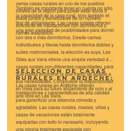
varias casas rurales en uno de los pueblos
También es importante tener en cuenta no sólo
rurales de la región para poder estar solos o
la capacidad de la casa rural, sino también el
todos juntos y beneficiarse de un número
tipo de alojamiento. Las casas rurales ofrecen
suficiente de habitaciones con dormitorios y
una gran variedad de posibilidades para dormir,
camas adaptados.
con dos o más dormitorios. Desde camas
individuales y literas hasta dormitorios dobles y
suites matrimoniales, la elección es suya. Les
Gites aux Vans ofrece una amplia variedad de
casas rurales con diferentes capacidades, para
SELECCIÓN DE CASAS
que pueda encontrar la que mejor se adapte a
RURALES EN ARDÈCHE:
sus necesidades. Compruebe la disponibilidad
Las casas rurales en Ardèche ofrecen
en línea para su futuro alojamiento de ocio y al
instalaciones y características de alta calidad
aire libre en Les Vans.
para garantizar una estancia cómoda y
agradable. Las casas rurales, masías, villas y
casas de vacaciones están totalmente
equipadas con todo lo necesario, incluyendo
una cocina totalmente equipada con