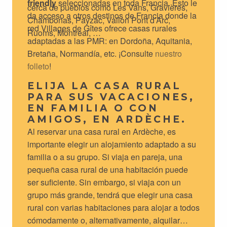
friendly
seleccionadas en toda Francia. Esto le
cerca de pueblos como Les Vans, Gravières,
da acceso a otros destinos de Francia donde la
Chambonas, Payzac, Vallon Pont d’Arc,
red Villages de Gîtes ofrece casas rurales
Ruoms, Montreal, …
adaptadas a las PMR: en Dordoña, Aquitania,
Bretaña, Normandía, etc. ¡Consulte
nuestro
folleto
!
ELIJA LA CASA RURAL
PARA SUS VACACIONES,
EN FAMILIA O CON
AMIGOS, EN ARDÈCHE.
Al reservar una casa rural en Ardèche, es
importante elegir un alojamiento adaptado a su
familia o a su grupo. Si viaja en pareja, una
pequeña casa rural de una habitación puede
ser suficiente. Sin embargo, si viaja con un
grupo más grande, tendrá que elegir una casa
rural con varias habitaciones para alojar a todos
cómodamente o, alternativamente, alquilar