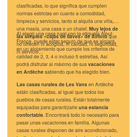
clasificadas, lo que significa que cumplen
normas estrictas en cuanto a comodidad,
limpieza y servicios, tanto si alquila una villa,
una masía, una casa o un chalet.
Muy lejos de
Al elegir una casa rural con la etiqueta Atout
las simples «cajas de llaves» de Airbnb
que
France, puede estar seguro de que se alojará
no ofrecen ni acogida, ni calidad, ni seguridad,
en un alojamiento que cumple los criterios de
ni servicio…
calidad de 2, 3, 4 o incluso 5 estrellas. Así
podrá disfrutar al máximo de sus
vacaciones
en Ardèche
sabiendo que ha elegido bien.
Las casas rurales de Les Vans
en Ardèche
están clasificadas, al igual que todos los
pueblos de casas rurales. Están totalmente
equipadas para garantizarle
una estancia
confortable
. Encontrará todo lo necesario para
pasar unas vacaciones en familia. Algunas
casas rurales disponen de aire acondicionado,