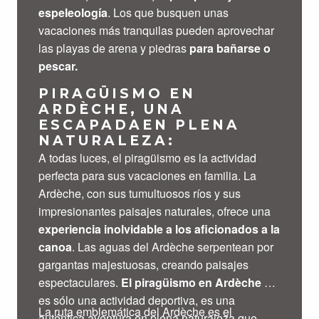
espeleología
. Los que busquen unas
vacaciones más tranquilas pueden aprovechar
las playas de arena y piedras
para bañarse o
pescar.
PIRAGÜISMO EN
ARDÈCHE, UNA
ESCAPADA
EN PLENA
NATURALEZA:
A todas luces, el piragüismo es la actividad
perfecta para sus vacaciones en familia. La
Ardèche, con sus tumultuosos ríos y sus
impresionantes paisajes naturales, ofrece una
experiencia inolvidable a los aficionados a la
canoa
. Las aguas del Ardèche serpentean por
gargantas majestuosas, creando paisajes
espectaculares.
El piragüismo en Ardèche
no
es sólo una actividad deportiva, es una
La ruta emblemática del Ardèche es el
auténtica aventura en plena naturaleza que