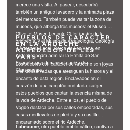
merece una visita. Al pasear, descubrirá
también un antiguo lavadero y la animada plaza
del mercado. También puede visitar la zona de
museos, que alberga tres museos: el Museo del
Olivo, el Museo Leopold Ollier (padre de la
PUEBLOS DE CARÁCTER
ortopedia) y el Museo de Arqueología, Geología
EN LA ARDÈCHE
y Artesanía Local. Cerca de Les Vans, en
ALREDEDOR DE LES
Ardèche, podrá admirar la Ermita de San
VANS :
Eugenio, que domina el pueblo de
Los pueblos con carácter de Ardèche son joyas
Chassagnes.
bien conservadas que atestiguan la historia y el
encanto de esta región. Enclavados en el
corazón de una campiña ondulada, surgen
estos pueblos que captan la esencia misma de
la vida de Ardèche. Entre ellos, el pueblo de
Vogüé destaca por sus calles empedradas, sus
casas medievales de piedra y su castillo
encaramado sobre el río Ardèche.
Labeaume
, otro pueblo emblemático, cautiva a