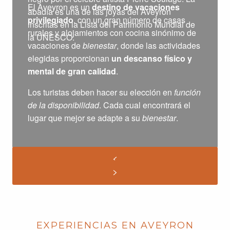
El Aveyron es un
destino de vacaciones
abadía es una de las joyas del Aveyron
privilegiado
, con un gran número de casas
inscritas en la Lista del Patrimonio Mundial de
rurales y alojamientos con cocina sinónimo de
la UNESCO.
vacaciones de
bienestar
, donde las actividades
elegidas proporcionan
un descanso físico y
mental de gran calidad
.
Los turistas deben hacer su elección en
función
de la disponibilidad
. Cada cual encontrará el
lugar que mejor se adapte a su
bienestar
.
EXPERIENCIAS EN AVEYRON
CASAS RURALES PARA GRUPOS
CASAS RURALES CON PISCINA EN
VISITAR RODEZ Y SUS