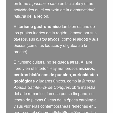
en torno a
paseos a pie
o en bicicleta y otras
actividades en el corazón de la
biodiversidad
natural
de la región.
El
turismo gastronómico
también es uno de
los puntos fuertes de la región, famosa por sus
quesos
, sus
platos típicos
(como el aligot) y
sus
dulces
(como las fouaces y el gâteau à la
broche).
El turismo cultural no se queda atrás. Al aire
libre y en el interior. Hay numerosos
museos
,
centros históricos de pueblos
,
curiosidades
geológicas
y lugares únicos, como la
famosa
Abadía Sainte-Foy de Conques
, obra maestra
del arte románico, famosa por su tímpano, su
tesoro de piezas únicas de la época carolingia
y sus vidrieras contemporáneas rehechas en
negro por el célebre artista Pierre Soulage. La