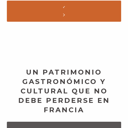
pueblos
más bonitos
de Francia,
sea inolvidable.
Las casas rurales o alquileres más lujosos se
encuentran en su mayoría en el
centro histórico de
Sarlat
. Decoradas con gusto con materiales nobles,
piedra rubia
antigua y vigas vistas, estos sublimes
alquileres de vacaciones harán las delicias de los
amantes de lo auténtico. Todos ellos ofrecen un
confort excepcional.
UN PATRIMONIO
GASTRONÓMICO Y
CULTURAL QUE NO
DEBE PERDERSE EN
FRANCIA