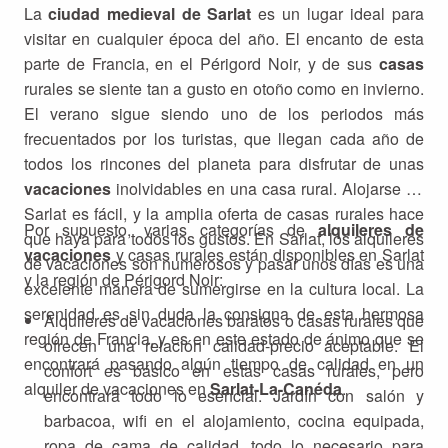
La
ciudad medieval de Sarlat
es un lugar ideal para
visitar en cualquier época del año. El encanto de esta
parte de Francia, en el Périgord Noir, y de sus
casas
rurales se siente tan a gusto en otoño como en invierno.
El verano sigue siendo uno de los periodos más
frecuentados por los turistas, que llegan cada año de
todos los rincones del planeta para disfrutar de unas
vacaciones
inolvidables en una casa rural. Alojarse en
Sarlat es fácil, y la amplia oferta de casas rurales hace
Por supuesto, varias categorías de
alquileres de
que haya para todos los gustos. En Sarlat, los alquileres
vacaciones
y casas rurales están disponibles en Sarlat
de vacaciones son numerosos y pasar unos días es una
y la región de Périgord Noir:
excelente manera de sumergirse en la cultura local. La
serenidad es sin duda la consigna de esta hermosa
Alquileres de vacaciones baratos o casas rurales que
región de Francia, y es en este estado de ánimo que se
ofrecen una relación calidad-precio aceptable. El
encontrará pasando algún tiempo de calidad en un
confort es básico en estas casas rurales, pero
alquiler de vacaciones en
Sarlat-La-Canéda
.
encontrará todo lo esencial. Jardín con salón y
barbacoa, wifi en el alojamiento, cocina equipada,
ropa de cama de calidad, todo lo necesario para