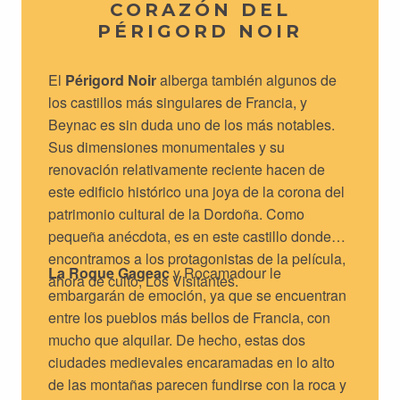
CORAZÓN DEL
PÉRIGORD NOIR
El
Périgord Noir
alberga también algunos de
los castillos más singulares de Francia, y
Beynac es sin duda uno de los más notables.
Sus dimensiones monumentales y su
renovación relativamente reciente hacen de
este edificio histórico una joya de la corona del
patrimonio cultural de la Dordoña. Como
pequeña anécdota, es en este castillo donde
encontramos a los protagonistas de la película,
La Roque Gageac
y Rocamadour le
ahora de culto, Los Visitantes.
embargarán de emoción, ya que se encuentran
entre los pueblos más bellos de Francia, con
mucho que alquilar. De hecho, estas dos
ciudades medievales encaramadas en lo alto
de las montañas parecen fundirse con la roca y