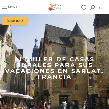
Aller
Menú
es
au
Buscar
contenu
Voir les favoris
principal
ÚLTIMA HORA
ALQUILER DE CASAS
RURALES PARA SUS
VACACIONES EN SARLAT,
FRANCIA