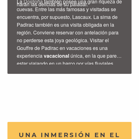
La
Dordoña
también posee una gran riqueza de
harán las delicias de su paladar.
cuevas. Entre las más famosas y visitadas se
encuentra, por supuesto, Lascaux. La sima de
Padirac también es una visita obligada en la
región. Conviene reservar con antelación para
no perderse esta joya geológica. Visitar el
Gouffre de Padirac en vacaciones es una
experiencia
vacacional
única, en la que parece
estar viajando en un barco por vías fluviales
que conducen al centro de la tierra. En Domme,
no lejos de Sarlat, puede hacer un corto viaje
en tren para descubrir esta ciudad situada en lo
alto de una colina. En la cueva de Domme,
podrá contemplar de cerca estalactitas,
estalagmitas, discos y extraordinarias columnas
de calcita.
UNA INMERSIÓN EN EL