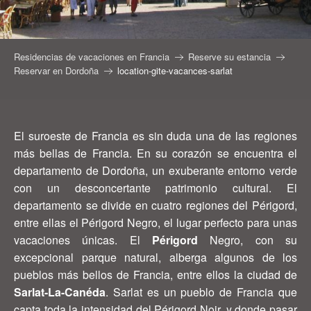
Residencias de vacaciones en Francia
Reserve su estancia
Reservar en Dordoña
location-gite-vacances-sarlat
El suroeste de Francia es sin duda una de las regiones
más bellas de Francia. En su corazón se encuentra el
departamento de Dordoña, un exuberante entorno verde
con un desconcertante patrimonio cultural. El
departamento se divide en cuatro regiones del Périgord,
entre ellas el Périgord Negro, el lugar perfecto para unas
vacaciones únicas. El
Périgord
Negro, con su
excepcional parque natural, alberga algunos de los
pueblos más bellos de Francia, entre ellos la ciudad de
Sarlat-La-Canéda
. Sarlat es un pueblo de Francia que
capta toda la intensidad del Périgord Noir, y donde pasar