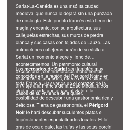
Sarlat-La-Canéda es una insólita ciudad
medieval que nunca le dejará sin una punzada
de nostalgia. Este pueblo francés está lleno de
magia y encanto, con su arquitectura, sus
callejuelas estrechas, sus muros de piedra
blanca y sus casas con tejados de Lauze. Las
animaciones callejeras harán de su visita a
Sarlat un momento alegre y lleno de
acontecimientos. Un patrimonio cultural
Los
mercados de Sarlat
son también muy
excepcional, con numerosos monumentos
conocidos en la región del Périgord Noir y en
históricos catalogados, ofrece a los visitantes
toda Francia. Hay varios en el corazón de la
un viaje a la Francia de la Edad Media, a dos
ciudad, y cada uno ofrece al viajero la
pasos de su vivienda de alquiler.
posibilidad de descubrir una gastronomía rica y
deliciosa. Tierra de gastronomía, el
Périgord
Noir
le hará descubrir suculentos platos e
impresionantes especialidades locales. El foie
gras de oca o pato, las trufas y las setas porcini