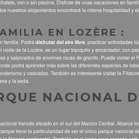
halets, con o sin piscina. Disfrute de unas vacaciones en famili
os nuestros alojamientos encontrará la misma hospitalidad y e
AMILIA EN LOZÈRE :
n familia. Podrá
disfrutar del aire libre
, practicar actividades l
l norte de la Lozère, es un lugar tranquilo y encantador, con pa
os y salpicados de enormes rocas de granito. Puede visitar el 
nde podrá aprender más sobre las diferentes especies de lobo,
senderismo y cascadas. También es interesante visitar la Filatur
ana y la seda.
ARQUE NACIONAL 
cional francés situado en el sur del Macizo Central. Abarca lo
arque tiene la particularidad de ser el único parque nacional 
e la Francia continental. También es el único cuyo corazón está