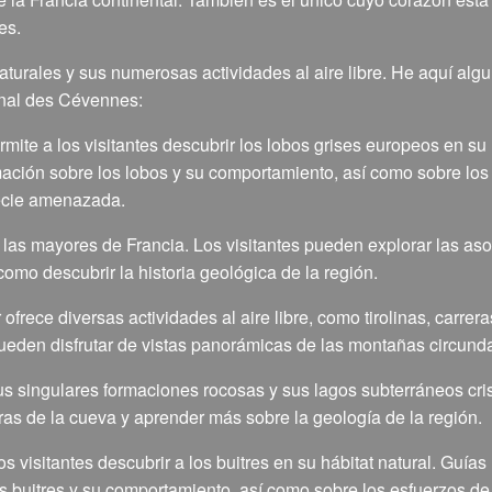
es.
turales y sus numerosas actividades al aire libre. He aquí alg
ional des Cévennes:
rmite a los visitantes descubrir los lobos grises europeos en su 
ación sobre los lobos y su comportamiento, así como sobre los
pecie amenazada.
 las mayores de Francia. Los visitantes pueden explorar las a
omo descubrir la historia geológica de la región.
 ofrece diversas actividades al aire libre, como tirolinas, carrer
pueden disfrutar de vistas panorámicas de las montañas circund
us singulares formaciones rocosas y sus lagos subterráneos cris
ras de la cueva y aprender más sobre la geología de la región.
os visitantes descubrir a los buitres en su hábitat natural. Guías
 buitres y su comportamiento, así como sobre los esfuerzos de