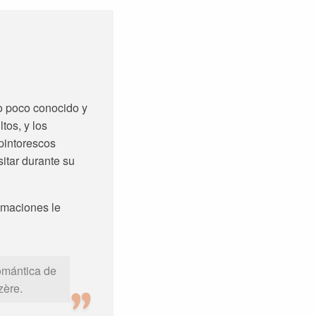
o poco conocido y
tos, y los
pintorescos
itar durante su
nimaciones le
romántica de
zère.