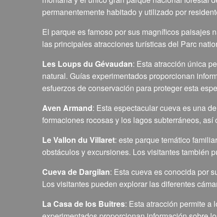
permanentemente habitado y utilizado por resident
El parque es famoso por sus magníficos paisajes na
las principales atracciones turísticas del Parc nat
Les Loups du Gévaudan
: Esta atracción única pe
natural. Guías experimentados proporcionan inform
esfuerzos de conservación para proteger esta es
Aven Armand
: Esta espectacular cueva es una de
formaciones rocosas y los lagos subterráneos, así c
Le Vallon du Villaret
: este parque temático familiar
obstáculos y excursiones. Los visitantes también 
Cueva de Dargilan
: Esta cueva es conocida por s
Los visitantes pueden explorar las diferentes cáma
La Casa de los Buitres
: Esta atracción permite a l
experimentados proporcionan información sobre los