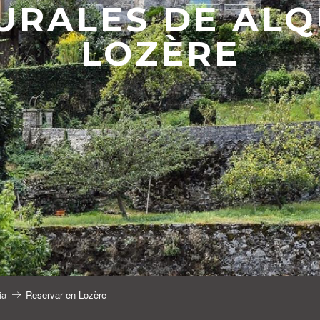
URALES DE ALQ
LOZÈRE
ia
Reservar en Lozère