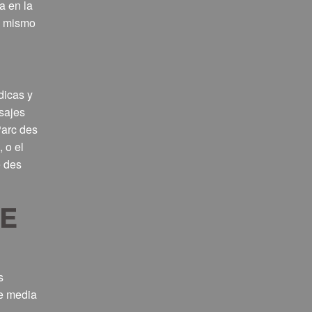
a en la
l mismo
údicas y
isajes
Parc des
 o el
e des
DE
s
de media