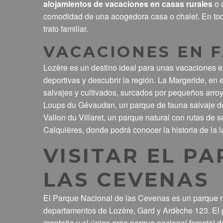
alojamientos de vacaciones en casas rurales
o c
comodidad de una acogedora casa o chalet. En tod
trato familiar.
VACACIONES EN F
Lozère es un destino ideal para unas vacaciones e
deportivas y descubrir la región. La Margeride, en e
salvajes y cultivados, surcados por pequeños arroy
Loups du Gévaudan, un parque de fauna salvaje do
Vallon du Villaret, un parque natural con rutas de 
Calquières, donde podrá conocer la historia de la l
VISITAR EL P
LAS CEVENAS
El Parque Nacional de las Cevenas es un parque na
departamentos de Lozère, Gard y Ardèche 123. El p
montaña y el único gran parque nacional forestal d