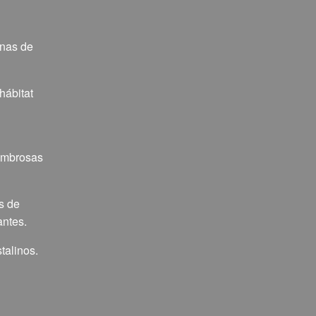
unas de
hábitat
sombrosas
as de
antes.
talinos.