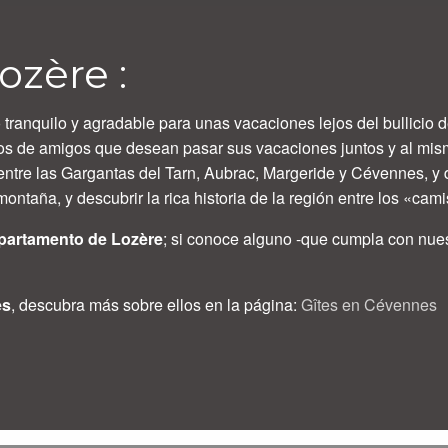
ozère :
 tranquilo y agradable para unas vacaciones lejos del bullicio
upos de amigos que desean pasar sus vacaciones juntos y al mis
entre las Gargantas del Tarn, Aubrac, Margeride y Cévennes, y 
montaña, y descubrir la rica historia de la región entre los «ca
epartamento de Lozère
; si conoce alguno -que cumpla con nues
es
, descubra más sobre ellos en la página:
Gîtes en Cévennes
r aux favoris