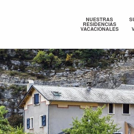
Aller
au
contenu
NUESTRAS
S
RESIDENCIAS
principal
VACACIONALES