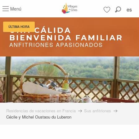
Aller
Menú
es
au
Buscar
contenu
Voir les favoris
principal
ÚLTIMA HORA
UNA CÁLIDA
BIENVENIDA FAMILIAR
ANFITRIONES APASIONADOS
Residencias de vacaciones en Francia
Sus anfitriones
Cécile y Michel Oustaou du Luberon