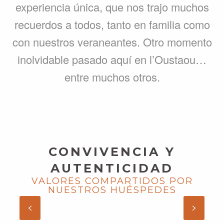
experiencia única, que nos trajo muchos
recuerdos a todos, tanto en familia como
con nuestros veraneantes. Otro momento
inolvidable pasado aquí en l’Oustaou…
entre muchos otros.
CONVIVENCIA Y
AUTENTICIDAD
VALORES COMPARTIDOS POR
VALÉRIE Y GABRIEL, « LES
NUESTROS HUÉSPEDES
VENTOULINES » EN DORDOÑA –
PERIGORD