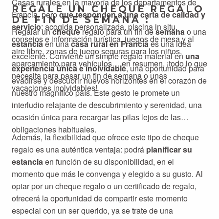
Casas rurales en la mayoría de los departamentos de
REGALE UN CHEQUE REGALO
Francia, pero
que responden a una carta de calidad y
DE FIN DE SEMANA :
servicio
: acogida personalizada, piscina in situ,
Regalar un
cheque
regalo para un fin de
semana
o una
consejos e información turística, juegos de mesa y al
estancia
en una
casa rural en Francia
es una idea
aire libre, zonas de juego seguras para los niños,
excelente. Convierte un simple regalo material en
una
aparcamiento para vehículos… en resumen, ¡todo lo que
experiencia única e inolvidable
, una oportunidad para
necesita para pasar un fin de semana o unas
evadirse y descubrir nuevos horizontes en el corazón de
vacaciones inolvidables!
nuestro magnífico país. Este gesto le promete un
interludio relajante de descubrimiento y serenidad, una
ocasión única para recargar las pilas lejos de las
obligaciones habituales.
Además, la flexibilidad que ofrece este tipo de cheque
regalo es una auténtica ventaja: podrá
planificar su
estancia
en función de su disponibilidad, en el
momento que más le convenga y elegido a su gusto. Al
optar por un cheque regalo o un certificado de regalo,
ofrecerá la oportunidad de compartir este momento
especial con un ser querido, ya se trate de una