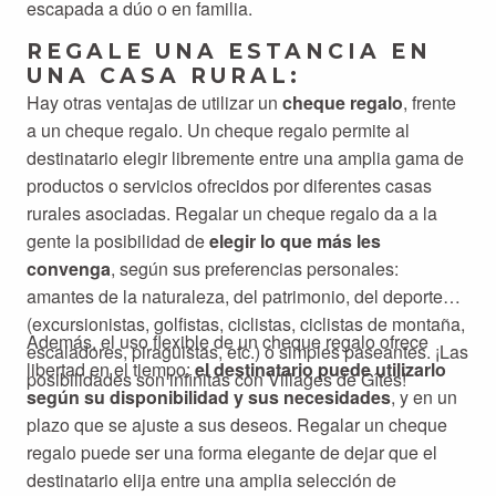
escapada a dúo o en familia.
REGALE UNA ESTANCIA EN
UNA CASA RURAL:
Hay otras ventajas de utilizar un
cheque regalo
, frente
a un cheque regalo. Un cheque regalo permite al
destinatario elegir libremente entre una amplia gama de
productos o servicios ofrecidos por diferentes casas
rurales asociadas. Regalar un cheque regalo da a la
gente la posibilidad de
elegir lo que más les
convenga
, según sus preferencias personales:
amantes de la naturaleza, del patrimonio, del deporte
(excursionistas, golfistas, ciclistas, ciclistas de montaña,
Además, el uso flexible de un cheque regalo ofrece
escaladores, piragüistas, etc.) o simples paseantes. ¡Las
libertad en el tiempo:
el destinatario puede utilizarlo
posibilidades son infinitas con Villages de Gîtes!
según su disponibilidad y sus necesidades
, y en un
plazo que se ajuste a sus deseos. Regalar un cheque
regalo puede ser una forma elegante de dejar que el
destinatario elija entre una amplia selección de