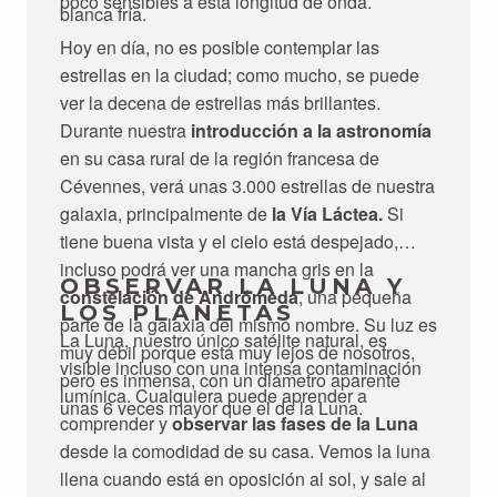
poco sensibles a esta longitud de onda.
blanca fría.
Hoy en día, no es posible contemplar las
estrellas en la ciudad; como mucho, se puede
ver la decena de estrellas más brillantes.
Durante nuestra
introducción a la astronomía
en su casa rural de la región francesa de
Cévennes, verá unas 3.000 estrellas de nuestra
galaxia, principalmente de
la Vía Láctea.
Si
tiene buena vista y el cielo está despejado,
incluso podrá ver una mancha gris en la
OBSERVAR LA LUNA Y
constelación de Andrómeda
, una pequeña
LOS PLANETAS
parte de la galaxia del mismo nombre. Su luz es
La Luna, nuestro único satélite natural, es
muy débil porque está muy lejos de nosotros,
visible incluso con una intensa contaminación
pero es inmensa, con un diámetro aparente
lumínica. Cualquiera puede aprender a
unas 6 veces mayor que el de la Luna.
comprender y
observar las fases de la Luna
desde la comodidad de su casa. Vemos la luna
llena cuando está en oposición al sol, y sale al