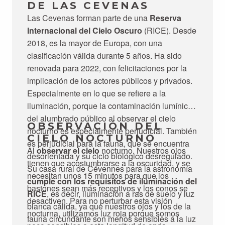
DE LAS CEVENAS
Las Cevenas forman parte de una
Reserva
Internacional del Cielo Oscuro
(RICE). Desde
2018, es la mayor de Europa, con una
clasificación válida durante 5 años. Ha sido
renovada para 2022, con felicitaciones por la
implicación de los actores públicos y privados.
Especialmente en lo que se refiere a la
iluminación, porque la contaminación lumínica
del alumbrado público al observar el cielo
OBSERVACIÓN DEL
nocturno es especialmente perjudicial. También
CIELO NOCTURNO
es perjudicial para la fauna, que se encuentra
Al
observar el cielo
nocturno. Nuestros ojos
desorientada y su ciclo biológico desregulado.
tienen que acostumbrarse a la oscuridad, y se
Su casa rural de Cévennes para la astronomía
necesitan unos 15 minutos para que los
cumple con los requisitos de iluminación del
bastones sean más receptivos y los conos se
RICE
, es decir, iluminación a ras de suelo y luz
desactiven. Para no perturbar esta visión
blanca cálida, ya que nuestros ojos y los de la
nocturna, utilizamos luz roja porque somos
fauna circundante son menos sensibles a la luz