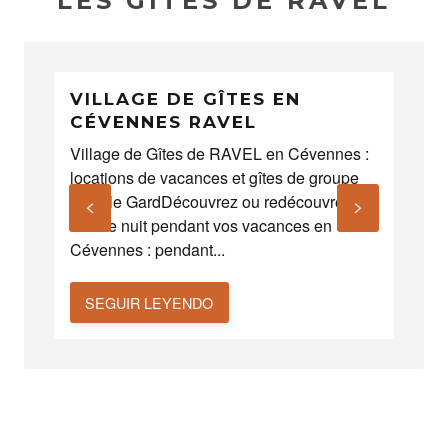
LES GÎTES DE RAVEL
VILLAGE DE GÎTES EN
TR
CÉVENNES RAVEL
CE
Village de Gîtes de RAVEL en Cévennes :
Las 
locations de vacances et gîtes de groupe
Mund
dans le GardDécouvrez ou redécouvrez le
cultu
ciel de nuit pendant vos vacances en
Desde
Cévennes : pendant...
rebañ
SEGUIR LEYENDO
SE